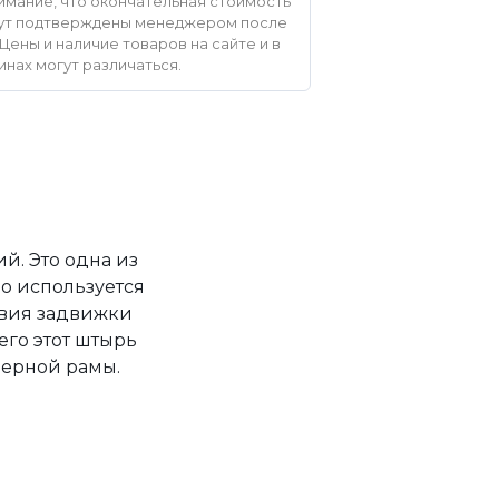
мание, что окончательная стоимость
удут подтверждены менеджером после
Цены и наличие товаров на сайте и в
инах могут различаться.
й. Это одна из
о используется
твия задвижки
его этот штырь
верной рамы.