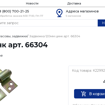
Новости
Доставка
8 (800) 700-21-25
Адреса магазинов
обработка заказов 8:30-17:00, ПН-ПТ
5 магазинов
Н
Засовы, задвижки
/
Задвижка 120мм цинк арт. 66304
к арт. 66304
ое
Код товара: К22992
Нет бренда
В корз