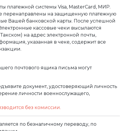
ы платежной системы Visa, MasterCard, МИР.
те перенаправлены на защищенную платежную
ные Вашей банковской карты. После успешной
 Электронные кассовые чеки высылаются
акском) на адрес электронной почты,
формация, указанная в чеке, содержит все
нзакции.
ашего почтового ящика письма могут
редъявите документ, удостоверяющий личность
оверение личности военнослужащего,
изводится без комиссии.
ляется по безналичному переводу, по