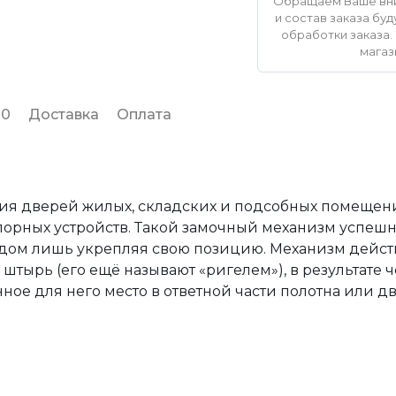
Обращаем Ваше вни
и состав заказа б
обработки заказа. 
магаз
 0
Доставка
Оплата
я дверей жилых, складских и подсобных помещени
орных устройств. Такой замочный механизм успешн
годом лишь укрепляя свою позицию. Механизм дейс
 штырь (его ещё называют «ригелем»), в результате ч
нное для него место в ответной части полотна или д