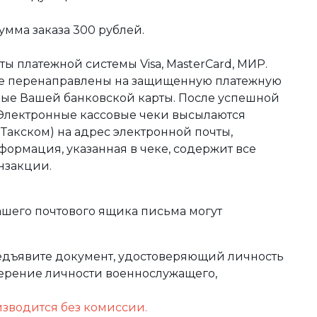
мма заказа 300 рублей.
ы платежной системы Visa, MasterCard, МИР.
те перенаправлены на защищенную платежную
ные Вашей банковской карты. После успешной
 Электронные кассовые чеки высылаются
акском) на адрес электронной почты,
формация, указанная в чеке, содержит все
нзакции.
ашего почтового ящика письма могут
редъявите документ, удостоверяющий личность
оверение личности военнослужащего,
изводится без комиссии.