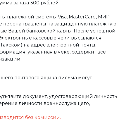
мма заказа 300 рублей.
ы платежной системы Visa, MasterCard, МИР.
те перенаправлены на защищенную платежную
ные Вашей банковской карты. После успешной
 Электронные кассовые чеки высылаются
акском) на адрес электронной почты,
формация, указанная в чеке, содержит все
нзакции.
ашего почтового ящика письма могут
редъявите документ, удостоверяющий личность
оверение личности военнослужащего,
изводится без комиссии.