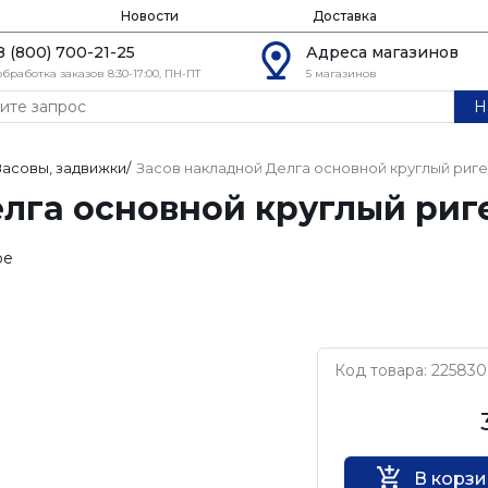
Новости
Доставка
8 (800) 700-21-25
Адреса магазинов
обработка заказов 8:30-17:00, ПН-ПТ
5 магазинов
Н
Засовы, задвижки
/
Засов накладной Делга основной круглый ригел
лга основной круглый ригел
ое
Код товара: 225830
Нет бренда
В корз