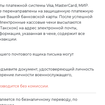
ы платежной системы Visa, MasterCard, МИР.
те перенаправлены на защищенную платежную
ные Вашей банковской карты. После успешной
 Электронные кассовые чеки высылаются
акском) на адрес электронной почты,
формация, указанная в чеке, содержит все
нзакции.
ашего почтового ящика письма могут
редъявите документ, удостоверяющий личность
оверение личности военнослужащего,
изводится без комиссии.
ляется по безналичному переводу, по