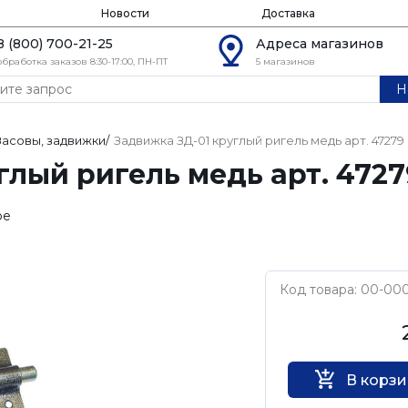
Новости
Доставка
8 (800) 700-21-25
Адреса магазинов
обработка заказов 8:30-17:00, ПН-ПТ
5 магазинов
Н
Засовы, задвижки
/
Задвижка ЗД-01 круглый ригель медь арт. 47279
глый ригель медь арт. 4727
ое
Код товара: 00-00
Нет бренда
В корз