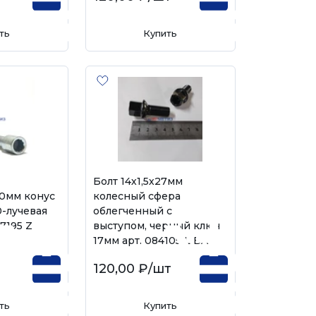
ть
Купить
Болт 14х1,5х27мм
50мм конус
колесный сфера
0-лучевая
облегченный с
77195 Z
выступом, черный ключ
17мм арт. 084105 L BA
120,00 ₽
/шт
ть
Купить