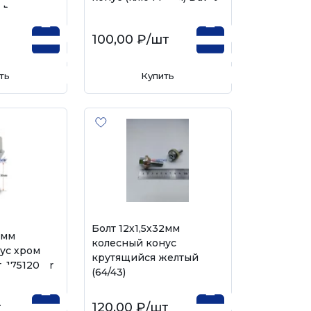
 L
100,00 ₽
/шт
ть
Купить
Болт 12х1,5х32мм
0мм
колесный конус
ус хром
крутящийся желтый
. 175120 Cr
(64/43)
т
120,00 ₽
/шт