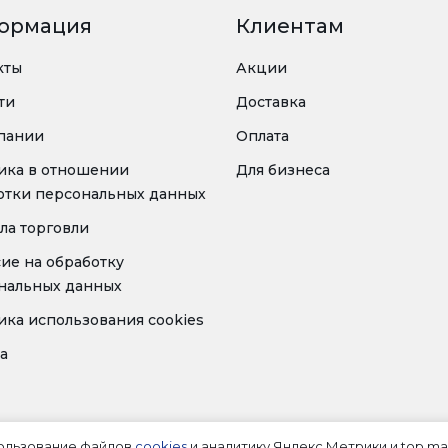
ормация
Клиентам
кты
Акции
ти
Доставка
пании
Оплата
ика в отношении
Для бизнеса
отки персональных данных
ла торговли
сие на обработку
нальных данных
ика использования cookies
а
пользование файлов
cookies
и аналитику Яндекс.Метрики и top.mai