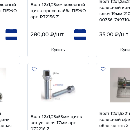
Болт 12х1,25х
олесный
Болт 12х1,25мм колесный
колесный кон
ба ПЕЖО
цинк прессшайба ПЕЖО
ключ 19мм 210
арт. P72156 Z
00356-749710
280,00 ₽
/шт
35,00 ₽
/шт
Купить
Купи
м
Болт 12х1,5х2
Болт 12х1,25х55мм цинк
цинк
колесный сф
конус ключ 17мм арт.
чевая
облегченный
072216 Z