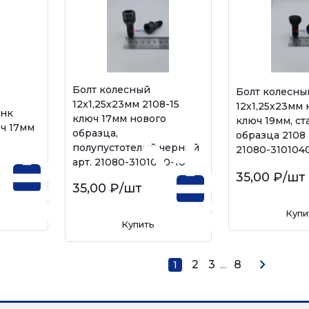
Болт колесный
Болт колесны
12х1,25х23мм 2108-15
12х1,25х23мм
инк
ключ 17мм нового
ключ 19мм, ст
ч 17мм
образца,
образца 2108 (
полупустотелый черный
21080-310104
арт. 21080-3101040-108
35,00 ₽
/шт
35,00 ₽
/шт
Купи
Купить
2
3
...
8
1