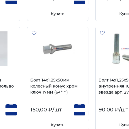
Купить
Купи
м
Болт 14х1,25х50мм
Болт 14х1,25х
Вольво
колесный конус хром
внутренняя 1
ключ 17мм (64/21)
звезда арт. 2
150,00 ₽
/шт
90,00 ₽
/шт
Купить
Купи