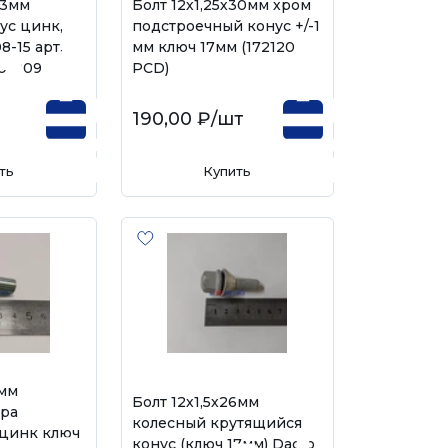
23мм
Болт 12х1,25х30мм хром
ус цинк,
подстроечный конус +/-1
8-15 арт.
мм ключ 17мм (172120
0-009
PCD)
190,00 ₽
/шт
ть
Купить
1мм
Болт 12х1,5х26мм
ера
колесный крутящийся
 цинк ключ
конус (ключ 17мм) Dacro