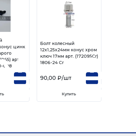
й
Болт колесный
 конус цинк
12х1,25х24мм конус хром
арого
ключ 17мм арт. (172095Сr)
065) арт.
1806-24 Cr
0-008
90,00 ₽
/шт
ть
Купить