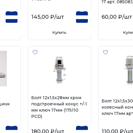
17 арт. 085083
145,00 ₽
/шт
60,00 ₽
/шт
Купить
Купи
Болт 12х1,5х28мм хром
Болт 12х1,5х3
цинк
подстроечный конус +/-1
колесный кон
мм ключ 17мм (175110
ключ 17мм арт
PCD)
180,00 ₽
/шт
110,00 ₽
/ш