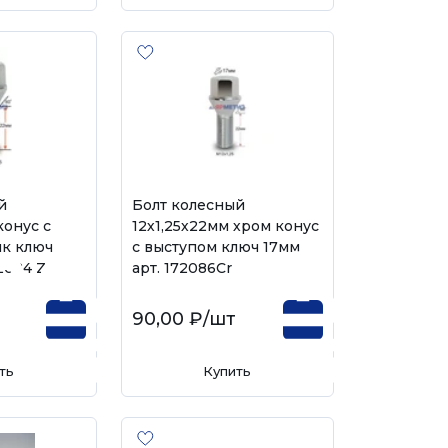
й
Болт колесный
конус с
12х1,25х22мм хром конус
к ключ
с выступом ключ 17мм
2084 Z
арт. 172086Cr
90,00 ₽
/шт
ть
Купить