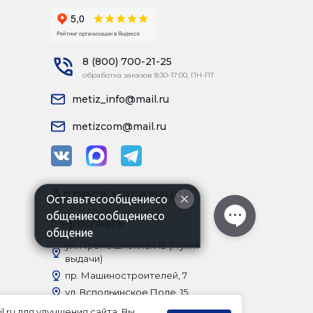
8 (800) 700-21-25
обработка заказов 8:30-17:00, ПН-ПТ
metiz_info@mail.ru
metizcom@mail.ru
Адреса магазинов
Оставьтесообщениесо
общениесообщениесо
г. Ярославль
общение
ул. Промышленная 1Б (Пункт
выдачи)
пр. Машиностроителей, 7
ул. Вспольинское Поле, 15
Московский проспект, 82а
l.ru для улучшения сайта. Вы