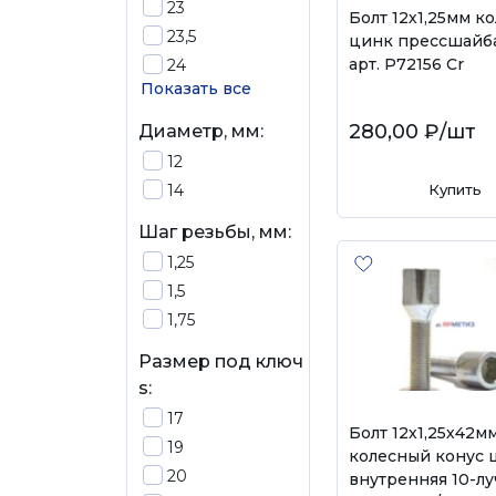
23
Болт 12х1,25мм к
23,5
цинк прессшай
арт. P72156 Cr
24
Показать все
280,00 ₽
/шт
Диаметр, мм:
12
14
Купить
Шаг резьбы, мм:
1,25
1,5
1,75
Размер под ключ
s:
17
Болт 12х1,25х42м
19
колесный конус 
20
внутренняя 10-лу