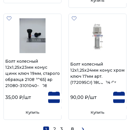
Купить
Болт колесный
Болт колесный
12х1,25х23мм конус
12х1,25х24мм конус хром
цинк ключ 19мм, старого
ключ 17мм арт.
образца 2108 (065) арт.
(172095Сr) 1806-24 Cr
21080-3101040-008
35,00 ₽
/шт
90,00 ₽
/шт
Купить
Купить
2
3
...
8
1