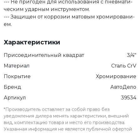
--- Не при­го­ден для ис­поль­зо­ва­ния с пнев­ма­ти­
че­ским удар­ным ин­стру­мен­том.
--- За­щи­щен от кор­ро­зии ма­то­вым хро­ми­ро­ва­ни­
ем.
Характеристики
Присоединительный квадрат
3/4"
Материал
Сталь CrV
Покрытие
Хромирование
Бренд
АвтоДело
Артикул
39534
*Производитель оставляет за собой право без
уведомления дилера менять характеристики, внешний
вид, комплектацию товара и место его производства.
Указанная информация не является публичной офертой