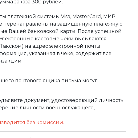
мма заказа 300 рублей.
ы платежной системы Visa, MasterCard, МИР.
те перенаправлены на защищенную платежную
ные Вашей банковской карты. После успешной
 Электронные кассовые чеки высылаются
акском) на адрес электронной почты,
формация, указанная в чеке, содержит все
нзакции.
ашего почтового ящика письма могут
редъявите документ, удостоверяющий личность
оверение личности военнослужащего,
изводится без комиссии.