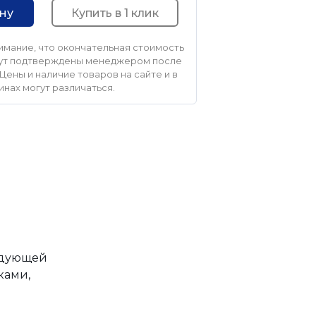
Купить в 1 клик
ину
мание, что окончательная стоимость
удут подтверждены менеджером после
Цены и наличие товаров на сайте и в
инах могут различаться.
едующей
ками,