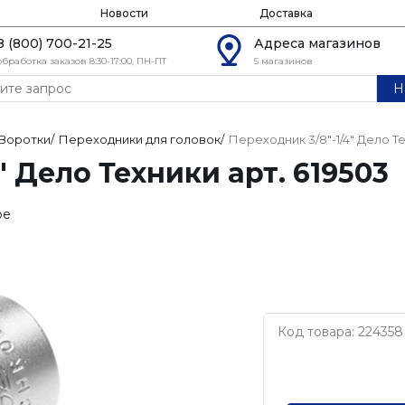
Новости
Доставка
8 (800) 700-21-25
Адреса магазинов
обработка заказов 8:30-17:00, ПН-ПТ
5 магазинов
Н
Воротки
/
Переходники для головок
/
Переходник 3/8"-1/4" Дело Те
" Дело Техники арт. 619503
ое
Код товара: 224358
Дело Техники