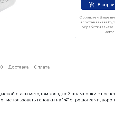
В корз
Обращаем Ваше вни
и состав заказа б
обработки заказа. 
магаз
 0
Доставка
Оплата
диевой стали методом холодной штамповки с посл
т использовать головки на 1/4" с трещотками, ворот