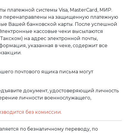
ы платежной системы Visa, MasterCard, МИР.
те перенаправлены на защищенную платежную
ные Вашей банковской карты. После успешной
 Электронные кассовые чеки высылаются
акском) на адрес электронной почты,
формация, указанная в чеке, содержит все
нзакции.
ашего почтового ящика письма могут
редъявите документ, удостоверяющий личность
оверение личности военнослужащего,
изводится без комиссии.
ляется по безналичному переводу, по