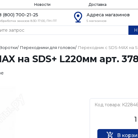
Новости
Доставка
8 (800) 700-21-25
Адреса магазинов
обработка заказов 8:30-17:00, ПН-ПТ
5 магазинов
Н
Воротки
/
Переходники для головок
/
Переходник с SDS-MAX на SD
AX на SDS+ L220мм арт. 378
ое
Код товара: К2284
InWork
1
В корз