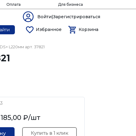
Оплата
Для бизнеса
Войти|Зарегистрироваться
Избранное
Корзина
айти
S+ L220мм арт. 37821
21
63
 185,00 ₽
/шт
Купить в 1 клик
ину