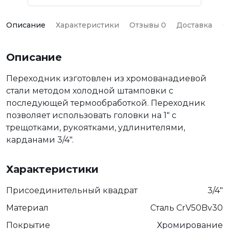
Описание
Характеристики
Отзывы 0
Доставка
О
Описание
Переходник изготовлен из хромованадиевой
стали методом холодной штамповки с
последующей термообработкой. Переходник
позволяет использовать головки на 1" с
трещотками, рукоятками, удлинителями,
карданами 3/4".
Характеристики
Присоединительный квадрат
3/4"
Материал
Сталь CrV50Bv30
Покрытие
Хромирование