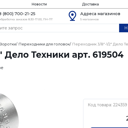
Новости
Доставка
8 (800) 700-21-25
Адреса магазинов
обработка заказов 8:30-17:00, ПН-ПТ
5 магазинов
Н
Воротки
/
Переходники для головок
/
Переходник 3/8"-1/2" Дело Те
" Дело Техники арт. 619504
ое
Код товара: 224359
Дело Техники