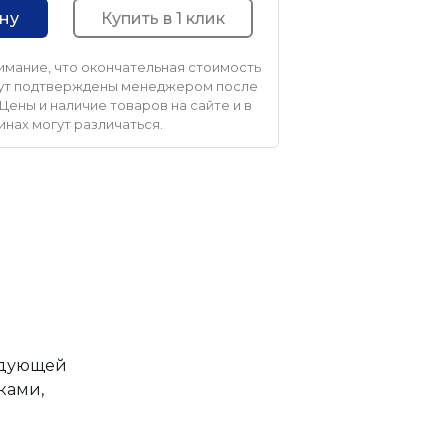
Купить в 1 клик
ину
мание, что окончательная стоимость
удут подтверждены менеджером после
Цены и наличие товаров на сайте и в
инах могут различаться.
едующей
ками,