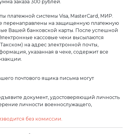
мма заказа 300 рублей.
ы платежной системы Visa, MasterCard, МИР.
те перенаправлены на защищенную платежную
ные Вашей банковской карты. После успешной
 Электронные кассовые чеки высылаются
акском) на адрес электронной почты,
формация, указанная в чеке, содержит все
нзакции.
ашего почтового ящика письма могут
редъявите документ, удостоверяющий личность
оверение личности военнослужащего,
изводится без комиссии.