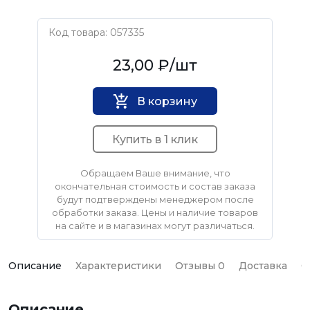
Код товара: 057335
Нет бренда
23,00 ₽
/шт
В корзину
Купить в 1 клик
Обращаем Ваше внимание, что
окончательная стоимость и состав заказа
будут подтверждены менеджером после
обработки заказа. Цены и наличие товаров
на сайте и в магазинах могут различаться.
Описание
Характеристики
Отзывы 0
Доставка
О
Описание