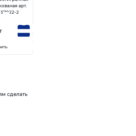
кованая арт.
, 57922-2
т
пить
ям сделать