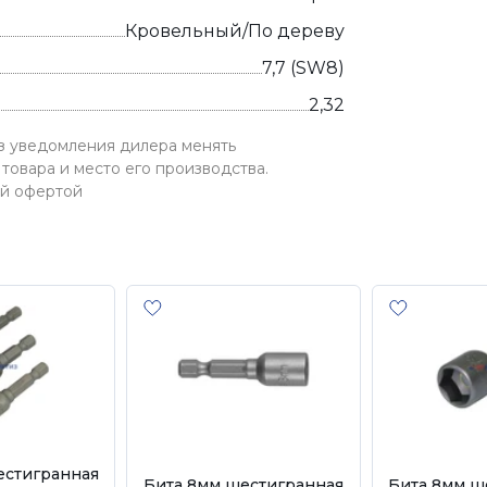
Кровельный/По дереву
7,7 (SW8)
2,32
ез уведомления дилера менять
товара и место его производства.
ой офертой
естигранная
Бита 8мм шестигранная
Бита 8мм ш