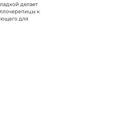
кладкой делает
аллочерепицы к
ующего для