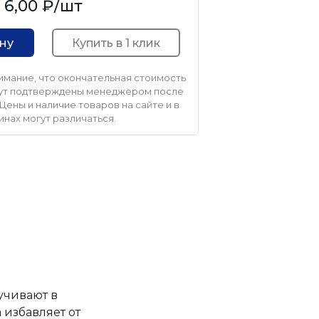
6,00 ₽
/шт
Купить в 1 клик
ину
мание, что окончательная стоимость
удут подтверждены менеджером после
Цены и наличие товаров на сайте и в
инах могут различаться.
учивают в
 избавляет от