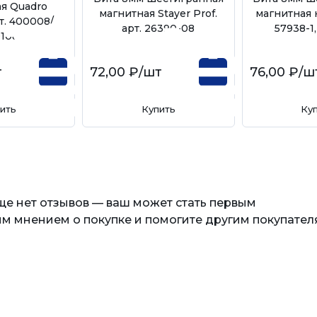
я Quadro
магнитная Stayer Prof.
магнитная 
т. 400008/
арт. 26390-08
57938-1
108
т
72,00 ₽
/шт
76,00 ₽
/ш
ить
Купить
Ку
еще нет отзывов — ваш может стать первым
м мнением о покупке и помогите другим покупател