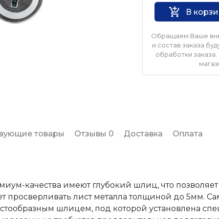
В корз
Обращаем Ваше вни
и состав заказа б
обработки заказа. 
магаз
твующие товары
Отзывы 0
Доставка
Оплата
иум-качества имеют глубокий шлиц, что позволяет
ет просверливать лист металла толщиной до 5мм. С
рестообразным шлицем, под которой установлена сп