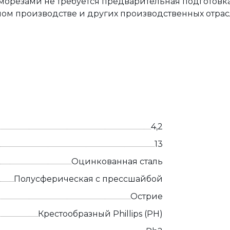
морезами не требуется предварительная подготовка
ном производстве и других производственных отрас
4,2
13
Оцинкованная сталь
Полусферическая с прессшайбой
Острие
Крестообразный Phillips (PH)