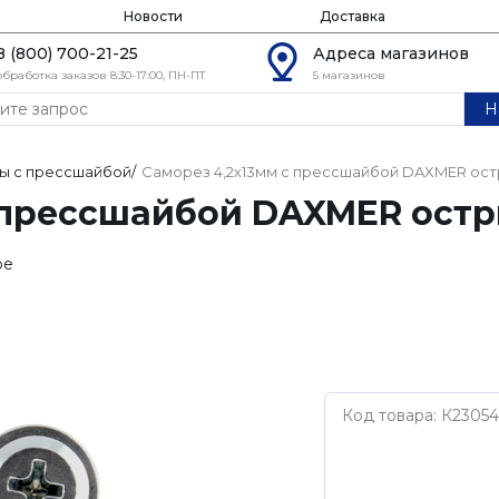
Новости
Доставка
8 (800) 700-21-25
Адреса магазинов
обработка заказов 8:30-17:00, ПН-ПТ
5 магазинов
Н
ы с прессшайбой
/
Саморез 4,2х13мм с прессшайбой DAXMER ост
с прессшайбой DAXMER ост
ое
Код товара: К23054
Нет бренда