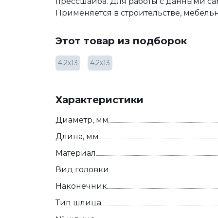
прессшайба. Для работы с данными са
Применяется в строительстве, мебель
Этот товар из подборок
4,2х13
4,2х13
Характеристики
Диаметр, мм
Длина, мм
Материал
Вид головки
Наконечник
Тип шлица