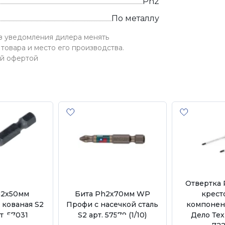
Рh2
По металлу
ез уведомления дилера менять
товара и место его производства.
ой офертой
Отвертка
h2х50мм
Бита Рh2х70мм WP
крест
 кованая S2
Профи с насечкой сталь
компонен
рт. 57031
S2 арт. 57579 (1/10)
Дело Тех