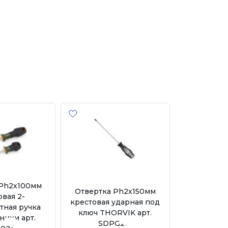
 Ph2х100мм
Отвертка Ph2х150мм
овая 2-
крестовая ударная под
тная ручка
ключ THORVIK арт.
ники арт.
SDPG215