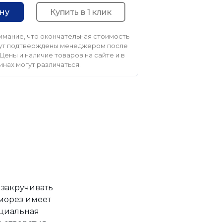
Купить в 1 клик
ину
мание, что окончательная стоимость
удут подтверждены менеджером после
Цены и наличие товаров на сайте и в
инах могут различаться.
 закручивать
аморез имеет
ециальная