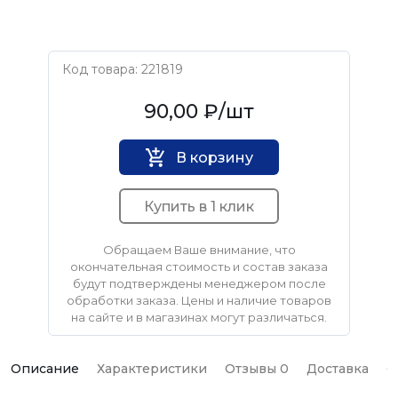
Код товара: 221819
Нет бренда
90,00 ₽
/шт
В корзину
Купить в 1 клик
Обращаем Ваше внимание, что
окончательная стоимость и состав заказа
будут подтверждены менеджером после
обработки заказа. Цены и наличие товаров
на сайте и в магазинах могут различаться.
Описание
Характеристики
Отзывы 0
Доставка
О