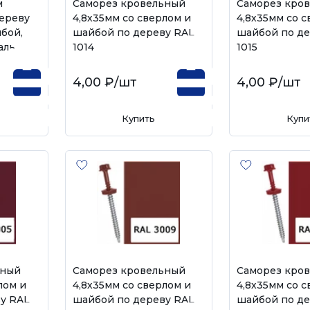
м
Саморез кровельный
Саморез кро
ереву
4,8х35мм со сверлом и
4,8х35мм со с
бой,
шайбой по дереву RAL
шайбой по де
аль
1014
1015
4,00 ₽
/шт
4,00 ₽
/шт
Купить
Купи
ьный
Саморез кровельный
Саморез кро
лом и
4,8х35мм со сверлом и
4,8х35мм со с
у RAL
шайбой по дереву RAL
шайбой по де