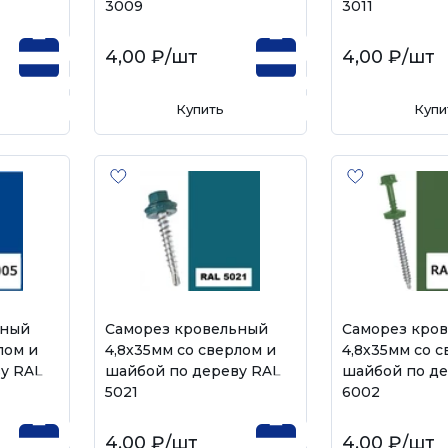
3009
3011
4,00 ₽
/шт
4,00 ₽
/шт
Купить
Купи
ьный
Саморез кровельный
Саморез кро
лом и
4,8х35мм со сверлом и
4,8х35мм со с
у RAL
шайбой по дереву RAL
шайбой по де
5021
6002
4,00 ₽
/шт
4,00 ₽
/шт