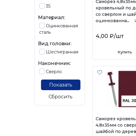
Саморез 4,8х35м
35
кровельный по д
со сверлом и шай
Материал:
оцинкованная ст
Оцинкованная
сталь
4,00 ₽
/шт
Вид головки:
Шестигранная
Купить
Наконечник:
Сверло
Показать
Сбросить
Саморез кровел
4,8х35мм со свер
шайбой по дерев