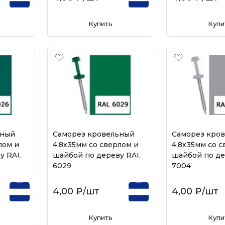
Купить
Купи
ьный
Саморез кровельный
Саморез кро
лом и
4,8х35мм со сверлом и
4,8х35мм со с
у RAL
шайбой по дереву RAL
шайбой по де
6029
7004
4,00 ₽
/шт
4,00 ₽
/шт
Купить
Купи