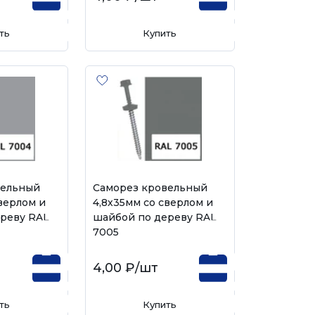
ть
Купить
вельный
Саморез кровельный
верлом и
4,8х35мм со сверлом и
реву RAL
шайбой по дереву RAL
7005
4,00 ₽
/шт
ть
Купить