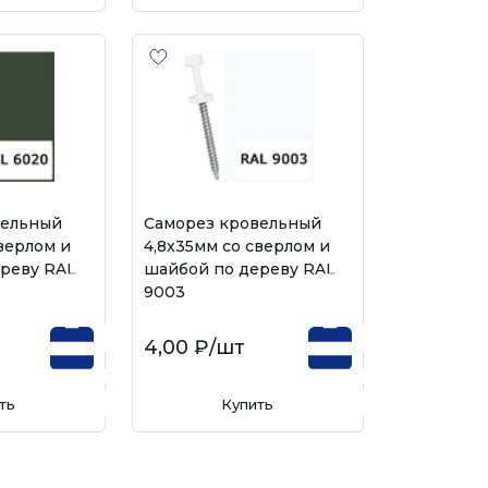
вельный
Саморез кровельный
верлом и
4,8х35мм со сверлом и
реву RAL
шайбой по дереву RAL
9003
4,00 ₽
/шт
ть
Купить