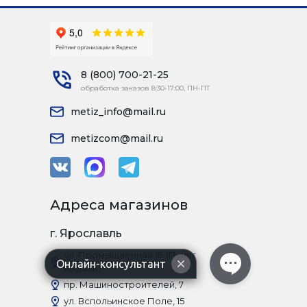
8 (800) 700-21-25
обработка заказов 8:30-17:00, ПН-ПТ
metiz_info@mail.ru
metizcom@mail.ru
Адреса магазинов
г. Ярославль
ул. Промышленная 1Б (Пункт
Онлайн-консультант
выдачи)
пр. Машиностроителей, 7
ул. Вспольинское Поле, 15