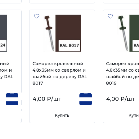
ьный
Саморез кровельный
Саморез кро
лом и
4,8х35мм со сверлом и
4,8х35мм со с
у RAL
шайбой по дереву RAL
шайбой по де
8017
8019
4,00 ₽
/шт
4,00 ₽
/шт
Купить
Купи