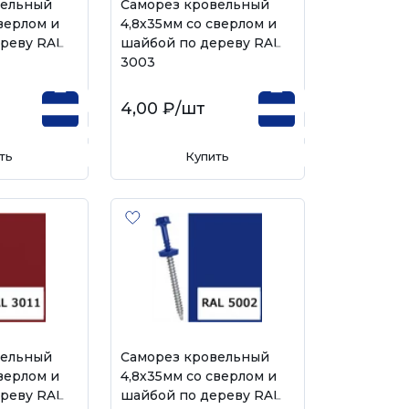
вельный
Саморез кровельный
верлом и
4,8х35мм со сверлом и
реву RAL
шайбой по дереву RAL
3003
4,00 ₽
/шт
ть
Купить
вельный
Саморез кровельный
верлом и
4,8х35мм со сверлом и
реву RAL
шайбой по дереву RAL